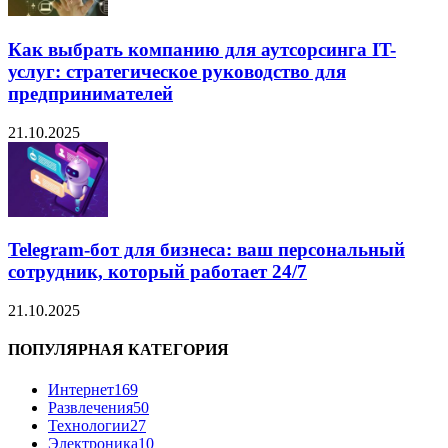
Как выбрать компанию для аутсорсинга IT-
услуг: стратегическое руководство для
предпринимателей
21.10.2025
Telegram-бот для бизнеса: ваш персональный
сотрудник, который работает 24/7
21.10.2025
ПОПУЛЯРНАЯ КАТЕГОРИЯ
Интернет
169
Развлечения
50
Технологии
27
Электроника
10