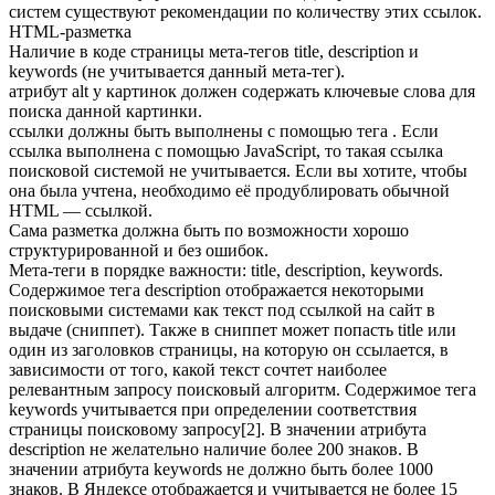
систем существуют рекомендации по количеству этих ссылок.
HTML-разметка
Наличие в коде страницы мета-тегов title, description и
keywords (не учитывается данный мета-тег).
атрибут alt у картинок должен содержать ключевые слова для
поиска данной картинки.
ссылки должны быть выполнены с помощью тега
. Если
ссылка выполнена с помощью JavaScript, то такая ссылка
поисковой системой не учитывается. Если вы хотите, чтобы
она была учтена, необходимо её продублировать обычной
HTML — ссылкой.
Сама разметка должна быть по возможности хорошо
структурированной и без ошибок.
Мета-теги в порядке важности: title, description, keywords.
Содержимое тега description отображается некоторыми
поисковыми системами как текст под ссылкой на сайт в
выдаче (сниппет). Также в сниппет может попасть title или
один из заголовков страницы, на которую он ссылается, в
зависимости от того, какой текст сочтет наиболее
релевантным запросу поисковый алгоритм. Содержимое тега
keywords учитывается при определении соответствия
страницы поисковому запросу[2]. В значении атрибута
description не желательно наличие более 200 знаков. В
значении атрибута keywords не должно быть более 1000
знаков. В Яндексе отображается и учитывается не более 15